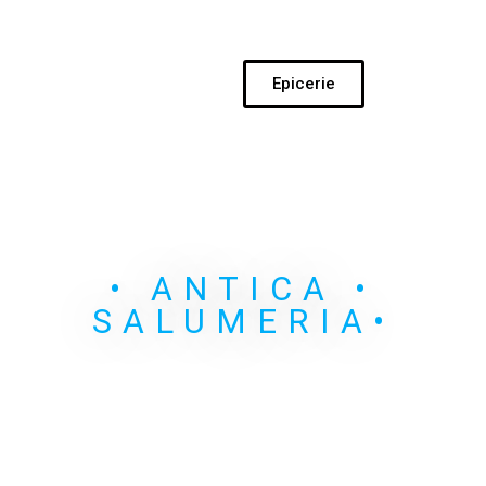
Epicerie
• ANTICA •
SALUMERIA•
SALUMERIA-FORMAGGI-APERITIVO
& ENOTECA
anticasalumeria@icloud.com